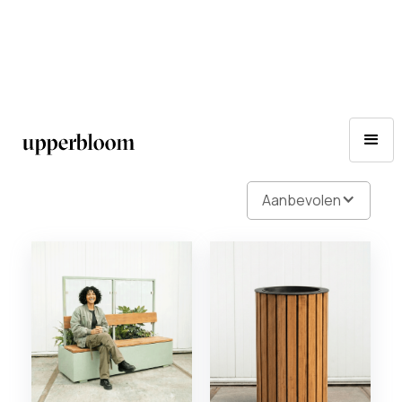
Home
Producten
Plantenbakken
Filter
Toont
1
van de
10
producten
Aanbevolen