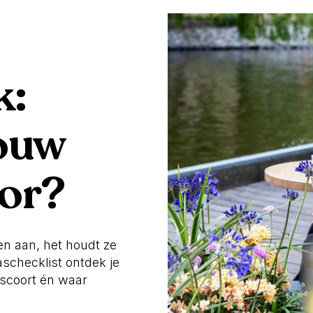
k:
jouw
oor?
ten aan, het houdt ze
aschecklist ontdek je
 scoort én waar