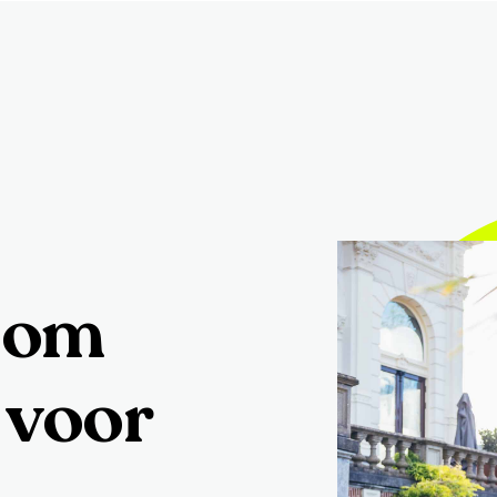
oom
voor