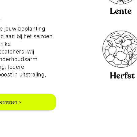
n
e jouw beplanting
ijd aan bij het seizoen
rijke
catchers: wij
, onderhoudsarm
g. Iedere
ost in uitstraling,
terrassen >