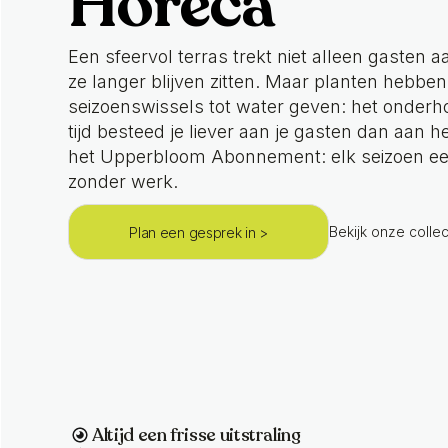
Horeca
Een sfeervol terras trekt niet alleen gasten a
ze langer blijven zitten. Maar planten hebbe
seizoenswissels tot water geven: het onderho
tijd besteed je liever aan je gasten dan aan h
het Upperbloom Abonnement: elk seizoen een
zonder werk.
Bekijk onze colle
Plan een gesprek in >
Altijd een frisse uitstraling