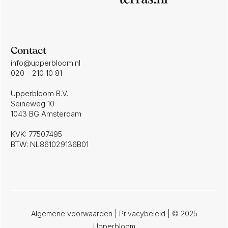
Contact
info@upperbloom.nl
020 - 210 10 81
Upperbloom B.V.
Seineweg 10
1043 BG Amsterdam
KVK: 77507495
BTW: NL861029136B01
Algemene voorwaarden
|
Privacybeleid
| © 2025
Upperbloom