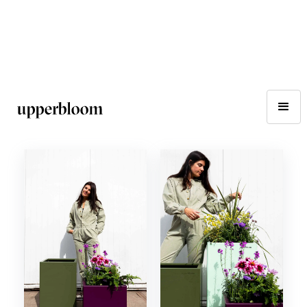
Home
Producten
Plantenbakken sets
Toont
1
van de
10
producten
Aanbevolen