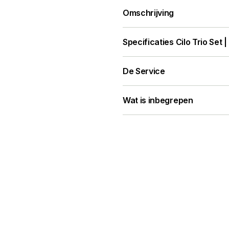
Omschrijving
CILO Trio Set
Specificaties
Cilo Trio Set |
CILO 40
CILO 60
De Service
CILO 80
Wat is inbegrepen