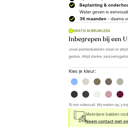
Beplanting & onderho
Water geven is eenvoudi
36 maanden
- daarna ve
GRATIS IN BRUIKLEEN
Inbegrepen bij een
Jouw plantenbakklen staan er altij
gedoe. Altijd sterke, seizoensgebon
Kies je kleur:
15 min videocall. Wij meten op, ji kr
Meerdere bakken nodig
Neem contact met on