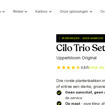
a
Winkel
Kantoor
Onze oplossingen
Ov
IN BRUIKLEEN - GEEN AANKOOP
•
Cilo Trio Set
Upperbloom Original
4,8/5
Bekijk all
Drie ronde plantenbakken in é
of entree een sterke, groene 
Geen aanschaf, geen a
de service
Op maat
- jouw kleur, 