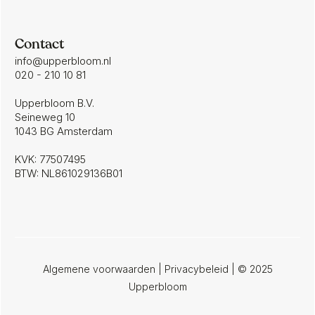
Contact
info@upperbloom.nl
020 - 210 10 81
Upperbloom B.V.
Seineweg 10
1043 BG Amsterdam
KVK: 77507495
BTW: NL861029136B01
Algemene voorwaarden
|
Privacybeleid
| © 2025
Upperbloom